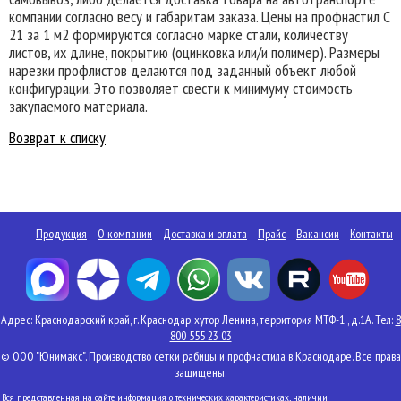
компании согласно весу и габаритам заказа. Цены на профнастил C
21 за 1 м2 формируются согласно марке стали, количеству
листов, их длине, покрытию (оцинковка или/и полимер). Размеры
нарезки профлистов делаются под заданный объект любой
конфигурации. Это позволяет свести к минимуму стоимость
закупаемого материала.
Возврат к списку
Продукция
О компании
Доставка и оплата
Прайс
Вакансии
Контакты
Адрес: Краснодарский край, г. Краснодар, хутор Ленина, территория МТФ-1 , д.1А. Тел:
8
800 555 23 03
© ООО "Юнимакс". Производство сетки рабицы и профнастила в Краснодаре. Все права
защищены.
Вся представленная на сайте информация о технических характеристиках, наличии