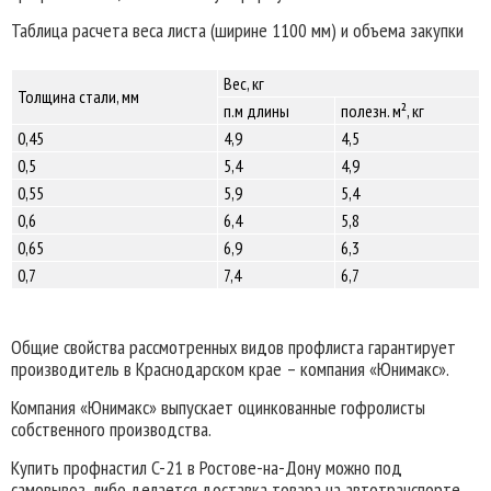
Таблица расчета веса листа (ширине 1100 мм) и объема закупки
Вес, кг
Толщина стали, мм
п.м длины
полезн. м², кг
0,45
4,9
4,5
0,5
5,4
4,9
0,55
5,9
5,4
0,6
6,4
5,8
0,65
6,9
6,3
0,7
7,4
6,7
Общие свойства рассмотренных видов профлиста гарантирует
производитель в Краснодарском крае – компания «Юнимакс».
Компания «Юнимакс» выпускает оцинкованные гофролисты
собственного производства.
Купить профнастил C-21 в Ростове-на-Дону можно под
самовывоз, либо делается доставка товара на автотранспорте